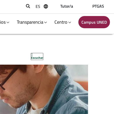
Tutor/a
PTGAS
ES
Buscar
ios
Transparencia
Centro
Campus UNED
Escuchar