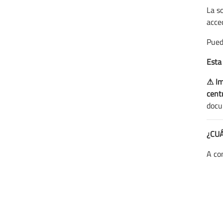
La s
acce
Pued
Esta
⚠
Im
cent
docu
¿CU
A con