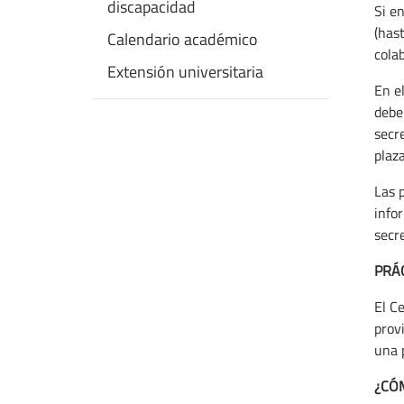
discapacidad
Si e
(hast
Calendario académico
cola
Extensión universitaria
En el
debe
secr
plaza
Las p
infor
secr
PRÁ
El Ce
prov
una 
¿CÓM