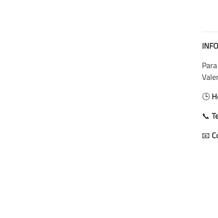
INF
Para 
Valen
🕒
H
📞
T
📧
C