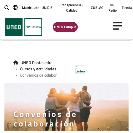
Transparencia -
UP!
Matriculate
UNIDIS
CUELAC
Tienda
Buscar
Calidad
Radio
UNED Campus
UNED Pontevedra
Cursos y actividades
Listen
Convenios de colabor
Convenios de
colaboración