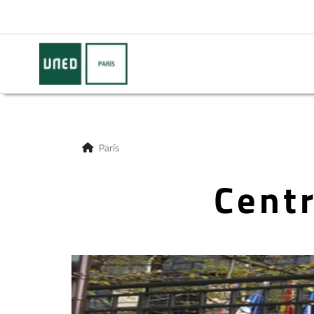
París
Centr