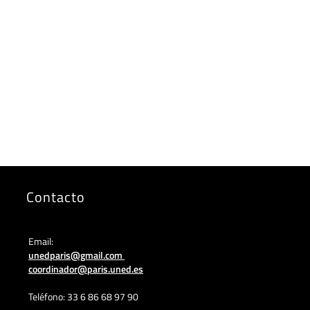
Contacto
Email:
unedparis@gmail.com
coordinador@paris.uned.es
Teléfono: 33 6 86 68 97 90