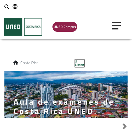
Buscar
UNED Campus
Costa Rica
Listen
Aula de exámenes de
Costa Rica UNED
Destacado anterior
Sig