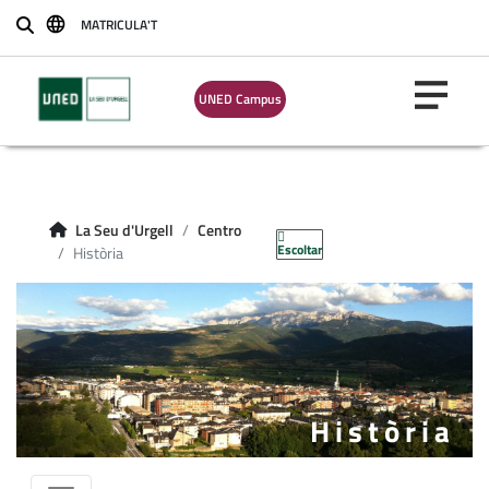
MATRICULA'T
Buscar
UNED Campus
La Seu d'Urgell
Centro
Escoltar
Història
Història