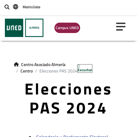
Matricúlate
Buscar
Campus UNED
Centro Asociado Almería
Escuchar
Centro
Elecciones PAS 2024
Elecciones
PAS 2024