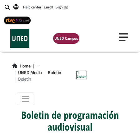
Help center
Enroll
Sign Up
Buscar
UNED Campus
Home
...
Boletín
UNED Media
Boletín
Listen
Boletín
Boletin de programación
audiovisual