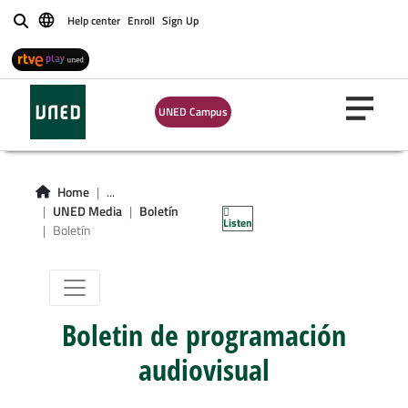
Help center
Enroll
Sign Up
Buscar
UNED Campus
Home
...
Boletín
UNED Media
Boletín
Listen
Boletín
Boletin de programación
audiovisual