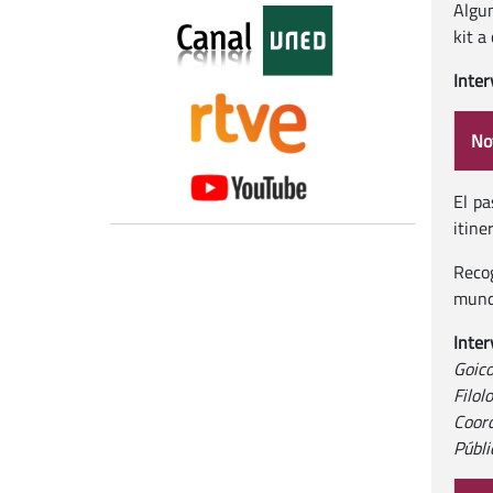
Algun
kit a
Inter
Not
El pa
itine
Recog
mundo
Inte
Goico
Filo
Coor
Públi