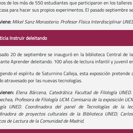
os de los más de 550 estudiantes que participaron en los talleres
 casa para hacer sus propios experimentos. El pasado septiembre s
viene:
Mikel Sanz Monasterio. Profesor Física Interdisciplinar UNE
icia Instruir deleitando
sado 20 de septiembre se inauguró en la biblioteca Central de l
rante Aprender deleitando. 100 años de lectura infantil y juvenil e
iendo el espíritu de Saturnino Calleja, esta exposición pretende 
 atravesado por las nuevas tecnologías.
rvienen:
Elena Bárcena, Catedrática Facultad de Filología UNED
echea, Profesora de Filología UCM. Comisaria de la exposición UCM
logía UNED. Coordinadora del panel de Tecnologías de la lect
dinadora de proyectos culturales de la Biblioteca UNED; Carlo
cos de Lectura de la Comunidad de Madrid.