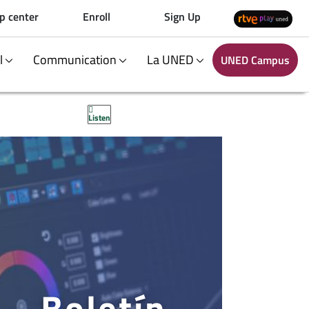
p center
Enroll
Sign Up
al
Communication
La UNED
UNED Campus
Listen
Boletín