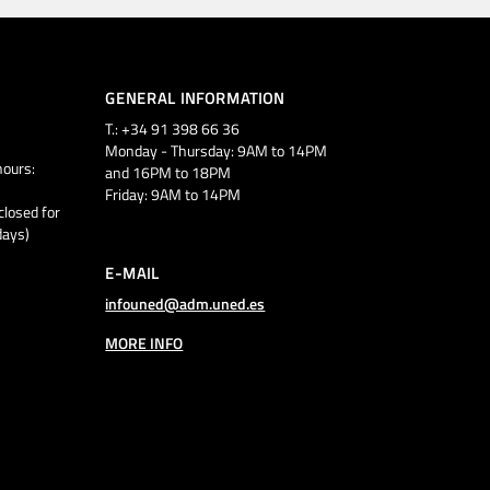
GENERAL INFORMATION
T.: +34 91 398 66 36
Monday - Thursday: 9AM to 14PM
ours:
and 16PM to 18PM
Friday: 9AM to 14PM
closed for
days)
E-MAIL
infouned@adm.uned.es
MORE INFO