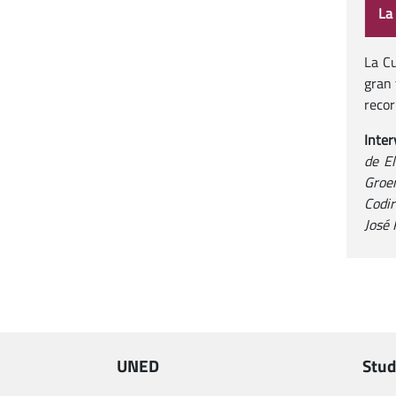
La
La Cu
gran 
recor
Inter
de El
Groe
Codir
José 
UNED
Stud