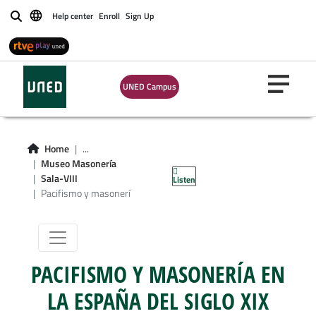
Help center
Enroll
Sign Up
Buscar
UNED Campus
Sala-VIII:
Fraternidad y
Home
...
Museo Masonería
Masonería
Sala-VIII
Listen
Pacifismo y masonerí
PACIFISMO Y MASONERÍA EN
LA ESPAÑA DEL SIGLO XIX