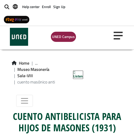
Help center
Enroll
Sign Up
Buscar
UNED Campus
Sala-VIII:
Fraternidad y
Home
...
Museo Masonería
Masonería
Sala-VIII
Listen
cuento masónico anti
CUENTO ANTIBELICISTA PARA
HIJOS DE MASONES (1931)