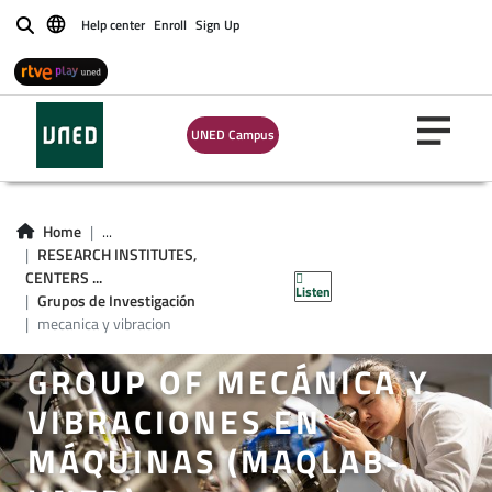
Help center
Enroll
Sign Up
Buscar
UNED Campus
Home
...
RESEARCH INSTITUTES,
CENTERS ...
Listen
Grupos de Investigación
mecanica y vibracion
GROUP OF MECÁNICA Y
VIBRACIONES EN
MÁQUINAS (MAQLAB-