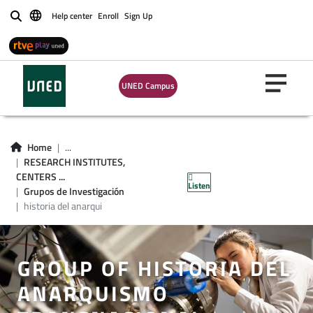
Help center
Enroll
Sign Up
Buscar
UNED Campus
Home
...
RESEARCH INSTITUTES,
CENTERS ...
Listen
Grupos de Investigación
historia del anarqui
GROUP OF HISTORIA DEL
ANARQUISMO