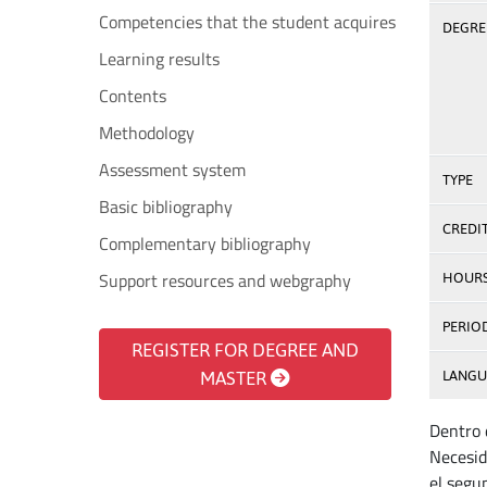
Competencies that the student acquires
DEGREE
Learning results
Contents
Methodology
Assessment system
TYPE
Basic bibliography
CREDI
Complementary bibliography
Support resources and webgraphy
HOUR
PERIO
REGISTER FOR DEGREE AND
MASTER
LANGU
Dentro
Necesid
el segu