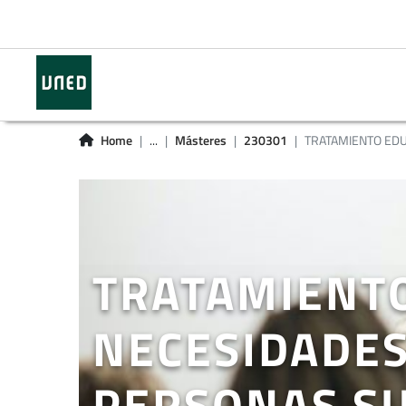
Home
...
Másteres
230301
TRATAMIENTO EDUC
TRATAMIENTO
NECESIDADES
PERSONAS S