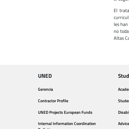
El trat
curricu
les han
no toda
Altas C
UNED
Stud
Gerencia
Acade
Contractor Profile
Stude
UNED Projects European Funds
Disabi
Internal Information Coordination
Advic