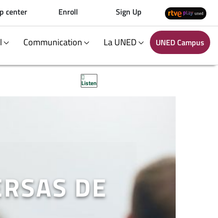
p center
Enroll
Sign Up
al
Communication
La UNED
UNED Campus
Listen
ERSAS DE