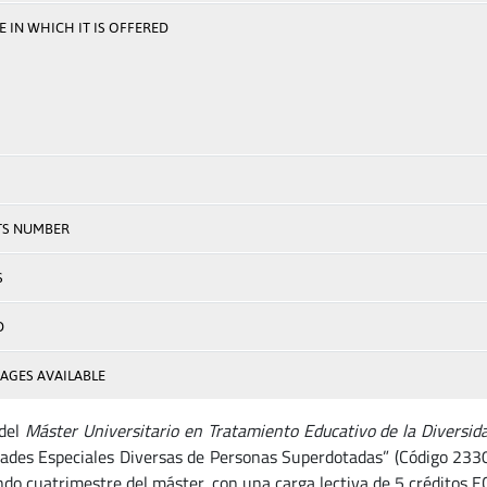
 IN WHICH IT IS OFFERED
TS NUMBER
S
D
AGES AVAILABLE
 del
Máster Universitario en Tratamiento Educativo de la Diversid
ades Especiales Diversas de Personas Superdotadas” (Código 233
ndo cuatrimestre del máster, con una carga lectiva de 5 créditos E