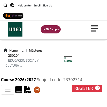
Help center
Enroll
Sign Up
Buscar
UNED Campus
EDUCACIÓN SOCIAL
Y CULTURA
Home
...
Másteres
230201
EXTRAESCOLAR
EDUCACIÓN SOCIAL Y
Listen
CULTURA ...
Course 2026/2027
Subject code: 23302314
REGISTER