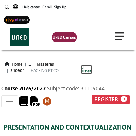
Help center
Enroll
Sign Up
Buscar
UNED Campus
HACKING ÉTICO
Home
...
Másteres
310901
HACKING ÉTICO
Listen
Course 2026/2027
Subject code: 31109044
REGISTER
PRESENTATION AND CONTEXTUALIZATION