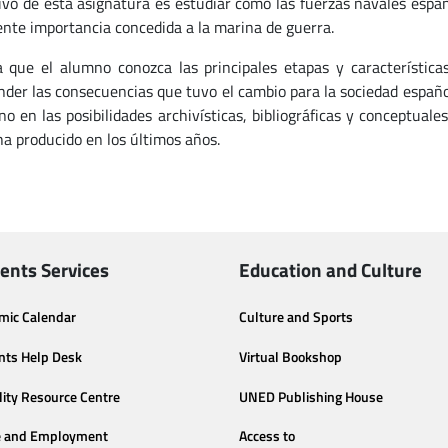
tivo de esta asignatura es estudiar cómo las fuerzas navales españ
iente importancia concedida a la marina de guerra.
a que el alumno conozca las principales etapas y característic
der las consecuencias que tuvo el cambio para la sociedad españo
no en las posibilidades archivísticas, bibliográficas y conceptual
ha producido en los últimos años.
ents Services
Education and Culture
mic Calendar
Culture and Sports
nts Help Desk
Virtual Bookshop
lity Resource Centre
UNED Publishing House
e and Employment
Access to