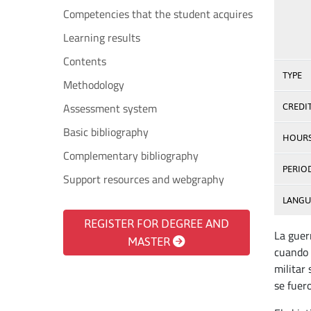
Competencies that the student acquires
Learning results
Contents
TYPE
Methodology
Assessment system
CREDI
Basic bibliography
HOUR
Complementary bibliography
PERIO
Support resources and webgraphy
LANGU
REGISTER FOR DEGREE AND
La guer
MASTER
cuando 
militar
se fuer