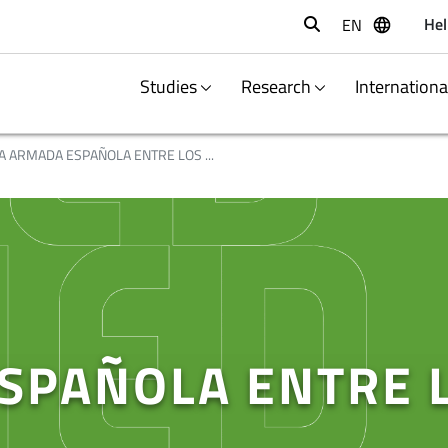
Hel
EN
Buscar
Studies
Research
Internation
A ARMADA ESPAÑOLA ENTRE LOS ...
SPAÑOLA ENTRE L