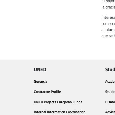
El obje
la crec
Interes
compren
al alum
que se 
UNED
Stud
Gerencia
Acade
Contractor Profile
Stude
UNED Projects European Funds
Disabi
Internal Information Coordination
Advic