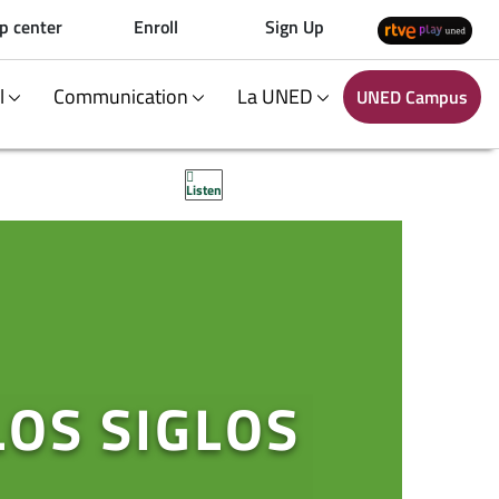
p center
Enroll
Sign Up
al
Communication
La UNED
UNED Campus
Listen
OS SIGLOS