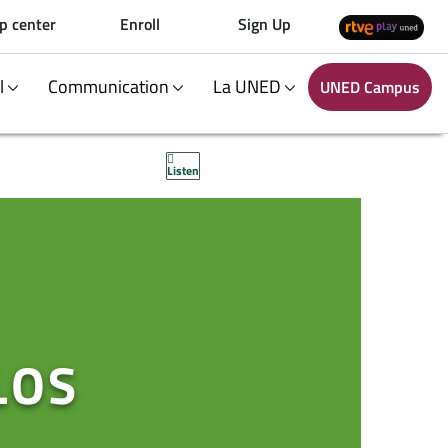
p center
Enroll
Sign Up
al
Communication
La UNED
UNED Campus
Listen
LOS