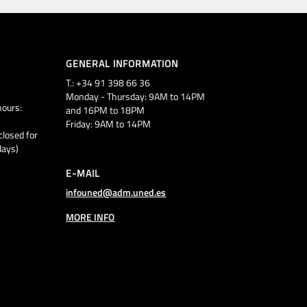
GENERAL INFORMATION
T.: +34 91 398 66 36
Monday - Thursday: 9AM to 14PM
ours:
and 16PM to 18PM
Friday: 9AM to 14PM
closed for
days)
E-MAIL
infouned@adm.uned.es
MORE INFO