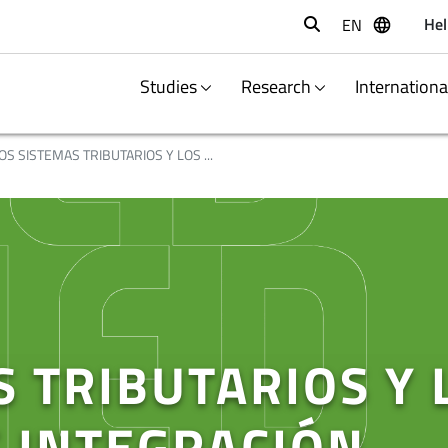
Hel
EN
Buscar
Studies
Research
Internation
OS SISTEMAS TRIBUTARIOS Y LOS ...
S TRIBUTARIOS Y 
 INTEGRACIÓN