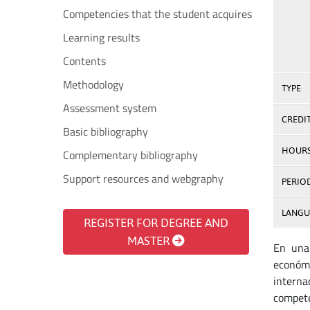
Competencies that the student acquires
Learning results
Contents
Methodology
TYPE
Assessment system
CREDI
Basic bibliography
HOUR
Complementary bibliography
Support resources and webgraphy
PERIO
LANGU
REGISTER FOR DEGREE AND
MASTER
En una 
económi
interna
compete