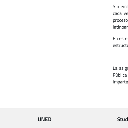
Sin emb
cada ve
proceso
latinoa
En este
estruct
La asi
Pública
imparte
UNED
Stud