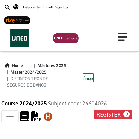
Help center
Enroll
Sign Up
Buscar
UNED Campus
DISTINTOS TIPOS
DE SEGUROS DE
Home
...
Másteres 2025
Master 2024/2025
DAÑOS
DISTINTOS TIPOS DE
Listen
SEGUROS DE DAÑOS
Course 2024/2025
Subject code: 26604026
REGISTER