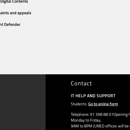
Digital Contents
aints and appeals
nt Defender
Contact
IT HELP AND SUPPORT
Students:
Go to online form
Telephone: 91 398 88 01Opening h
Monday to Friday,
9AM to 8PM (UNED offices will be 