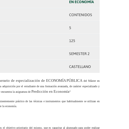
EN ECONOMÍA
CONTENIDOS
5
125
SEMESTER 2
CASTELLANO
inerario de especialización de ECONOMÍA PÚBLICA
del Máster en
adquisición por el estudiante de una formación avanzada, de carácter especializado y
Predicción en Economía
e encuentra la asignatura de
”
nentemente práctico de las técnicas e instrumentos que habitualmente se utilizan en
de la economía.
 el objetivo prioritario del mismo, que es capacitar al alumnado para poder realizar