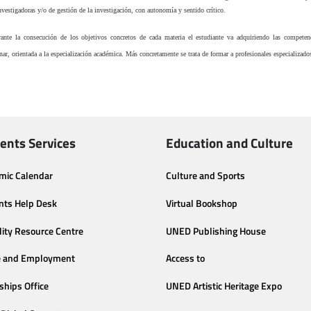
nvestigadoras y/o de gestión de la investigación, con autonomía y sentido crítico.
ante la consecución de los objetivos concretos de cada materia el estudiante va adquiriendo las competenc
nar, orientada a la especialización académica. Más concretamente se trata de formar a profesionales especializa
ents Services
Education and Culture
mic Calendar
Culture and Sports
nts Help Desk
Virtual Bookshop
lity Resource Centre
UNED Publishing House
e and Employment
Access to
ships Office
UNED Artistic Heritage Expo