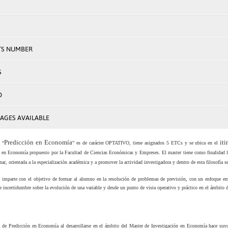
TS NUMBER
S
D
AGES AVAILABLE
Predicción en Economía
it
a “
” es de carácter OPTATIVO, tiene asignados 5 ETCs y se ubica en el
n en Economía propuesto por la Facultad de Ciencias Económicas y Empreses. El master tiene como finalidad la 
nar, orientada a la especialización académica y a promover la actividad investigadora y dentro de esta filosofía s
e imparte con el objetivo de formar al alumno en la resolución de problemas de previsión, con un enfoque emi
e incertidumbre sobre la evolución de una variable y desde un punto de vista operativo y práctico en el ámbito 
a de Predicción en Economía al desarrollarse en el ámbito del Master de Investigación en Economía hace suyos