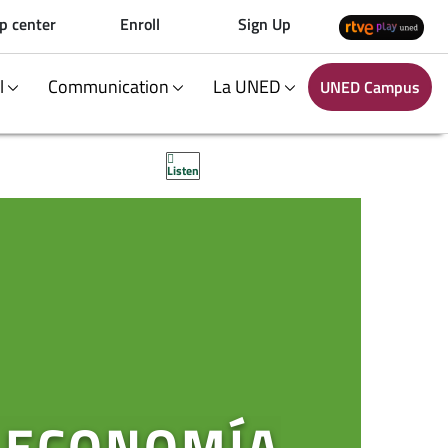
p center
Enroll
Sign Up
al
Communication
La UNED
UNED Campus
Listen
N ECONOMÍA