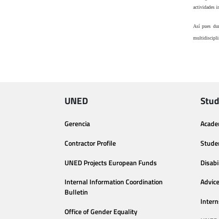
actividades i
Así pues dur
multidiscipli
UNED
Stud
Gerencia
Acade
Contractor Profile
Stude
UNED Projects European Funds
Disabi
Internal Information Coordination
Advic
Bulletin
Intern
Office of Gender Equality