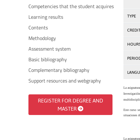
Competencies that the student acquires
Learning results
TYPE
Contents
CREDI
Methodology
HOUR
Assessment system
Basic bibliography
PERIO
Complementary bibliography
LANGU
Support resources and webgraphy
La asignatur
Investigació
REGISTER FOR DEGREE AND
multidiscipli
MASTER
Este curso s
situaciones d
La asignatur