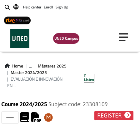
Help center
Enroll
Sign Up
Buscar
EVALUACIÓN E
UNED Campus
INNOVACIÓN EN
ANIMACIÓN
Home
...
Másteres 2025
Master 2024/2025
SOCIOCULTURAL
EVALUACIÓN E INNOVACIÓN
Listen
EN ...
Course 2024/2025
Subject code: 23308109
REGISTER