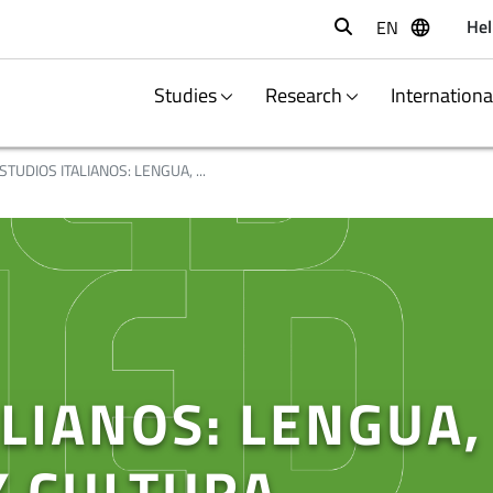
Hel
EN
Buscar
Studies
Research
Internation
STUDIOS ITALIANOS: LENGUA, ...
ALIANOS: LENGUA,
Y CULTURA