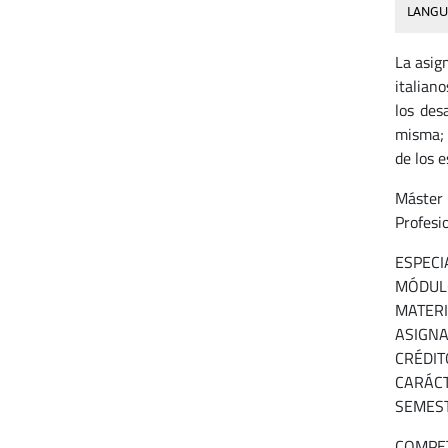
LANGU
La asig
italian
los des
misma; 
de los e
Máster 
Profesi
ESPECIA
MÓDULO 
MATERIA
ASIGNAT
CRÉDIT
CARÁCTE
SEMEST
COMPET