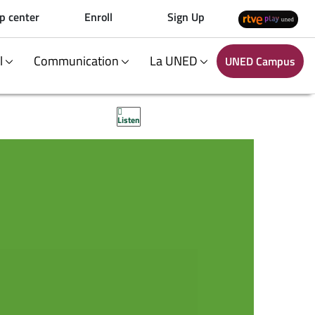
p center
Enroll
Sign Up
al
Communication
La UNED
UNED Campus
Listen