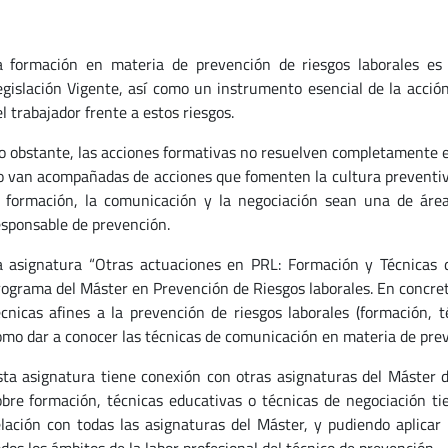
a formación en materia de prevención de riesgos laborales es
egislación Vigente, así como un instrumento esencial de la acció
l trabajador frente a estos riesgos.
o obstante, las acciones formativas no resuelven completamente el
o van acompañadas de acciones que fomenten la cultura preventiva
a formación, la comunicación y la negociación sean una de áre
esponsable de prevención.
a asignatura “Otras actuaciones en PRL: Formación y Técnicas 
rograma del Máster en Prevención de Riesgos laborales. En concre
écnicas afines a la prevención de riesgos laborales (formación, t
omo dar a conocer las técnicas de comunicación en materia de prev
sta asignatura tiene conexión con otras asignaturas del Máster d
obre formación, técnicas educativas o técnicas de negociación ti
elación con todas las asignaturas del Máster, y pudiendo aplicar