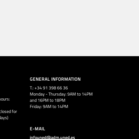
GENERAL INFORMATION
T.: +34 91 398 66 36
Monday - Thursday: 9AM to 14PM
ours:
and 16PM to 18PM
Friday: 9AM to 14PM
closed for
days)
E-MAIL
infouned@adm.uned.es