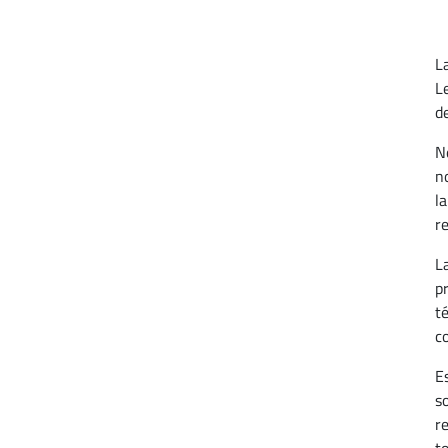
L
L
de
N
n
l
r
L
p
t
c
E
s
r