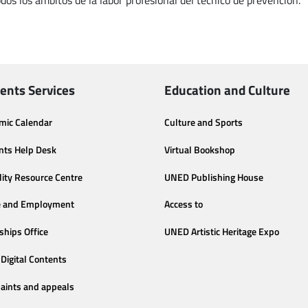
dos los ámbitos de la labor profesional del técnico de prevención.
ents Services
Education and Culture
mic Calendar
Culture and Sports
nts Help Desk
Virtual Bookshop
lity Resource Centre
UNED Publishing House
e and Employment
Access to
ships Office
UNED Artistic Heritage Expo
Digital Contents
aints and appeals