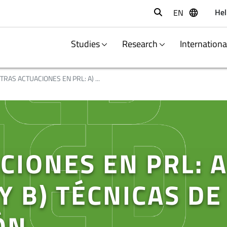
Hel
EN
Buscar
Studies
Research
Internation
TRAS ACTUACIONES EN PRL: A) ...
CIONES EN PRL: A
Y B) TÉCNICAS DE
ÓN