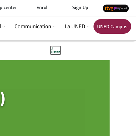
p center
Enroll
Sign Up
al
Communication
La UNED
UNED Campus
Listen
)