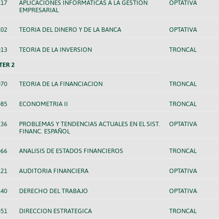
117
APLICACIONES INFORMATICAS A LA GESTION
OPTATIVA
EMPRESARIAL
102
TEORIA DEL DINERO Y DE LA BANCA
OPTATIVA
013
TEORIA DE LA INVERSION
TRONCAL
TER 2
070
TEORIA DE LA FINANCIACION
TRONCAL
085
ECONOMETRIA II
TRONCAL
136
PROBLEMAS Y TENDENCIAS ACTUALES EN EL SIST.
OPTATIVA
FINANC. ESPAÑOL
066
ANALISIS DE ESTADOS FINANCIEROS
TRONCAL
121
AUDITORIA FINANCIERA
OPTATIVA
140
DERECHO DEL TRABAJO
OPTATIVA
051
DIRECCION ESTRATEGICA
TRONCAL