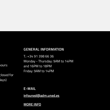
GENERAL INFORMATION
T.: +34 91 398 66 36
Monday - Thursday: 9AM to 14PM
ours:
and 16PM to 18PM
Friday: 9AM to 14PM
closed for
days)
E-MAIL
infouned@adm.uned.es
MORE INFO