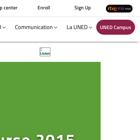
p center
Enroll
Sign Up
al
Communication
La UNED
UNED Campus
Listen
curso 2015