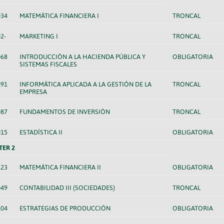
034
MATEMÁTICA FINANCIERA I
TRONCAL
2-
MARKETING I
TRONCAL
068
INTRODUCCIÓN A LA HACIENDA PÚBLICA Y
OBLIGATORIA
SISTEMAS FISCALES
091
INFORMÁTICA APLICADA A LA GESTIÓN DE LA
TRONCAL
EMPRESA
087
FUNDAMENTOS DE INVERSIÓN
TRONCAL
015
ESTADÍSTICA II
OBLIGATORIA
TER 2
123
MATEMÁTICA FINANCIERA II
OBLIGATORIA
049
CONTABILIDAD III (SOCIEDADES)
TRONCAL
104
ESTRATEGIAS DE PRODUCCIÓN
OBLIGATORIA