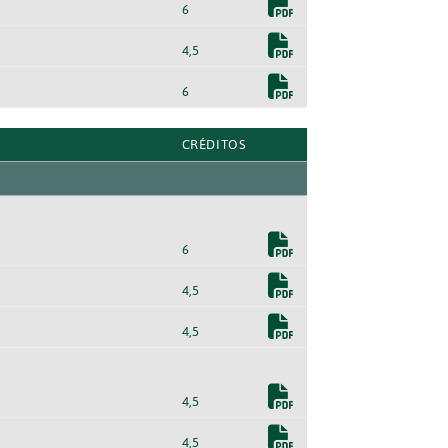
6
4,5
6
CRÉDITOS
6
4,5
4,5
4,5
4,5