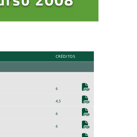
CRÉDITOS
6
4,5
6
6