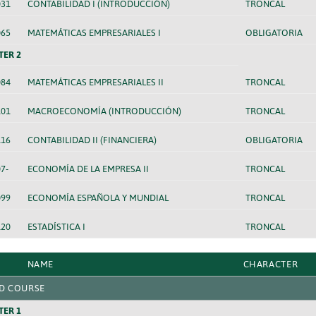
031
CONTABILIDAD I (INTRODUCCIÓN)
TRONCAL
065
MATEMÁTICAS EMPRESARIALES I
OBLIGATORIA
TER 2
084
MATEMÁTICAS EMPRESARIALES II
TRONCAL
101
MACROECONOMÍA (INTRODUCCIÓN)
TRONCAL
116
CONTABILIDAD II (FINANCIERA)
OBLIGATORIA
7-
ECONOMÍA DE LA EMPRESA II
TRONCAL
099
ECONOMÍA ESPAÑOLA Y MUNDIAL
TRONCAL
120
ESTADÍSTICA I
TRONCAL
NAME
CHARACTER
D COURSE
TER 1