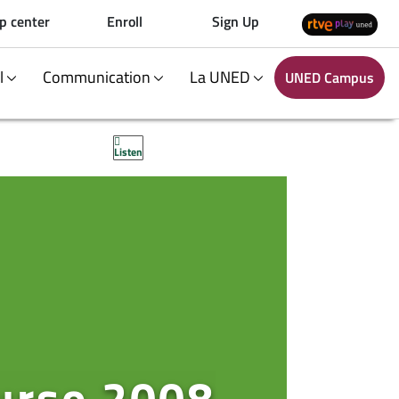
p center
Enroll
Sign Up
al
Communication
La UNED
UNED Campus
Listen
curso 2008