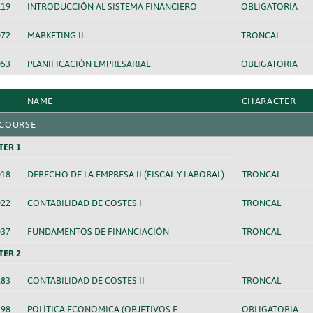
119
INTRODUCCIÓN AL SISTEMA FINANCIERO
OBLIGATORIA
072
MARKETING II
TRONCAL
053
PLANIFICACIÓN EMPRESARIAL
OBLIGATORIA
NAME
CHARACTER
 COURSE
TER 1
018
DERECHO DE LA EMPRESA II (FISCAL Y LABORAL)
TRONCAL
022
CONTABILIDAD DE COSTES I
TRONCAL
037
FUNDAMENTOS DE FINANCIACIÓN
TRONCAL
TER 2
183
CONTABILIDAD DE COSTES II
TRONCAL
198
POLÍTICA ECONÓMICA (OBJETIVOS E
OBLIGATORIA