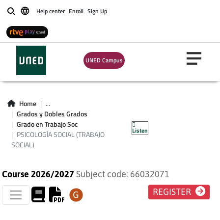
Help center
Enroll
Sign Up
Buscar
UNED Campus
Home
...
PSICOLOGÍA SOCIAL
Grados y Dobles Grados
Grado en Trabajo Soc
Listen
(TRABAJO SOCIAL)
PSICOLOGÍA SOCIAL (TRABAJO
SOCIAL)
Course 2026/2027
Subject code: 66032071
REGISTER