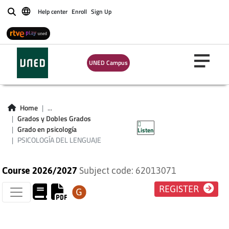
Help center
Enroll
Sign Up
Buscar
UNED Campus
PSICOLOGÍA DEL
Home
...
Grados y Dobles Grados
LENGUAJE
Grado en psicología
Listen
PSICOLOGÍA DEL LENGUAJE
Course 2026/2027
Subject code: 62013071
REGISTER