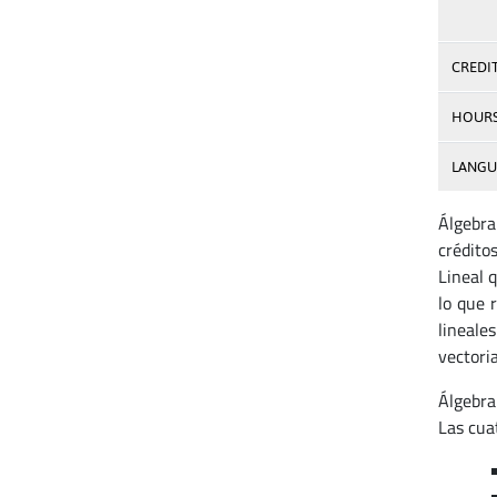
CREDI
HOUR
LANGU
Álgebra
crédito
Lineal 
lo que 
lineale
vectoria
Álgebra
Las cua