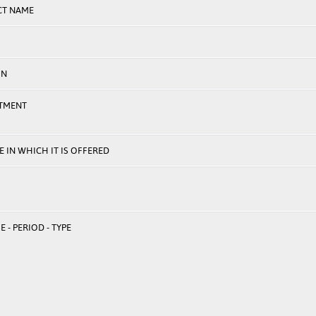
CT NAME
ON
TMENT
 IN WHICH IT IS OFFERED
 - PERIOD - TYPE