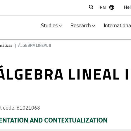
Hel
EN
Buscar
Studies
Research
Internation
máticas
ÁLGEBRA LINEAL II
ÁLGEBRA LINEAL I
t code: 61021068
ENTATION AND CONTEXTUALIZATION