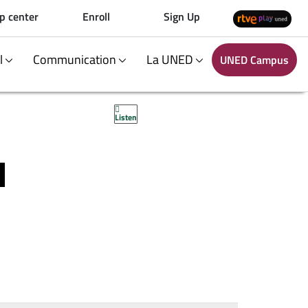
p center
Enroll
Sign Up
al
Communication
La UNED
UNED Campus
Listen
I