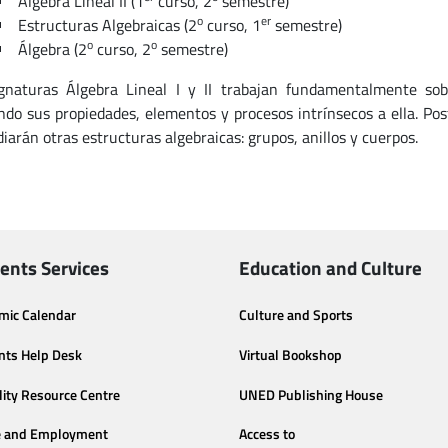
Álgebra Lineal II (1
curso, 2
semestre)
o
er
Estructuras Algebraicas (2
curso, 1
semestre)
o
o
Álgebra (2
curso, 2
semestre)
gnaturas Álgebra Lineal I y II trabajan fundamentalmente sobr
ndo sus propiedades, elementos y procesos intrínsecos a ella. Po
diarán otras estructuras algebraicas: grupos, anillos y cuerpos.
ents Services
Education and Culture
mic Calendar
Culture and Sports
nts Help Desk
Virtual Bookshop
lity Resource Centre
UNED Publishing House
e and Employment
Access to