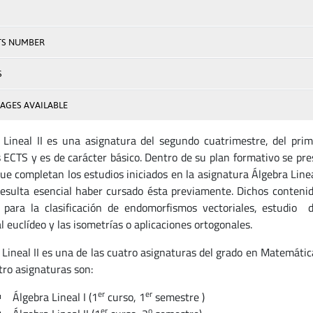
TS NUMBER
S
AGES AVAILABLE
 Lineal II es una asignatura del segundo cuatrimestre, del pri
s ECTS y es de carácter básico. Dentro de su plan formativo se pr
que completan los estudios iniciados en la asignatura Álgebra Line
resulta esencial haber cursado ésta previamente. Dichos contenid
s para la clasificación de endomorfismos vectoriales, estudio d
l euclídeo y las isometrías o aplicaciones ortogonales.
 Lineal II es una de las cuatro asignaturas del grado en Matemát
tro asignaturas son:
er
er
Álgebra Lineal I (1
curso, 1
semestre )
er
o