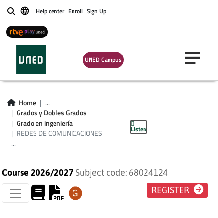
Help center
Enroll
Sign Up
Buscar
UNED Campus
REDES DE
Home
...
COMUNICACIONES
Grados y Dobles Grados
Grado en ingeniería
Listen
INDUSTRIALES
REDES DE COMUNICACIONES
...
Course 2026/2027
Subject code: 68024124
REGISTER