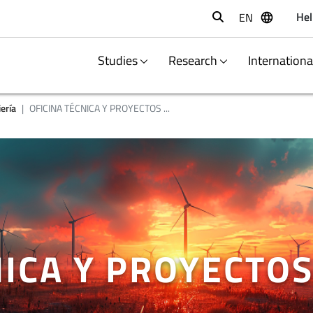
Hel
EN
Buscar
Studies
Research
Internation
ería
OFICINA TÉCNICA Y PROYECTOS ...
NICA Y PROYECTO