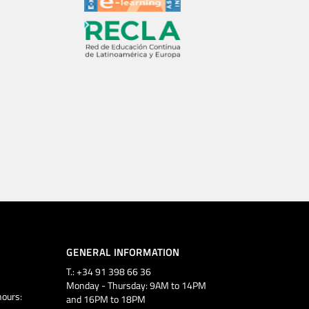
GENERAL INFORMATION
T.: +34 91 398 66 36
Monday - Thursday: 9AM to 14PM
ours:
and 16PM to 18PM