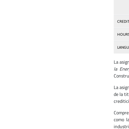
CREDI
HOUR
LANGU
La asig
la Ene
Construc
La asig
de la ti
creditic
Compren
como la
industr