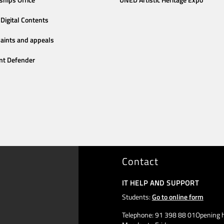
ships Office
UNED Artistic Heritage Expo
Digital Contents
aints and appeals
nt Defender
Contact
IT HELP AND SUPPORT
Students:
Go to online form
Telephone: 91 398 88 01Opening h