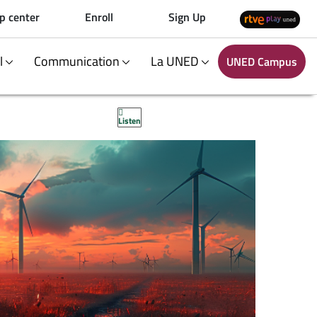
p center
Enroll
Sign Up
al
Communication
La UNED
UNED Campus
Listen
S