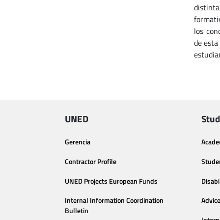
distint
formati
los con
de esta 
estudia
UNED
Stud
Gerencia
Acade
Contractor Profile
Stude
UNED Projects European Funds
Disabi
Internal Information Coordination
Advic
Bulletin