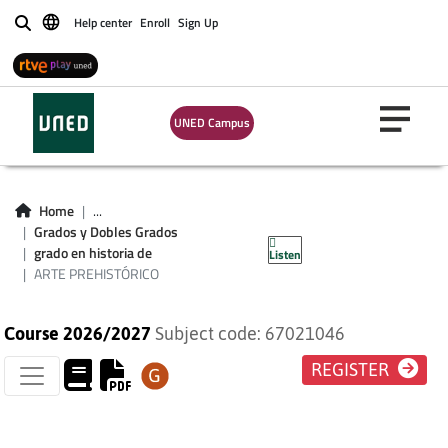
Help center
Enroll
Sign Up
Buscar
UNED Campus
ARTE
Home
...
Grados y Dobles Grados
PREHISTÓRICO
grado en historia de
Listen
ARTE PREHISTÓRICO
Course 2026/2027
Subject code: 67021046
REGISTER