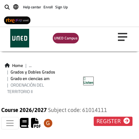
Help center
Enroll
Sign Up
Buscar
UNED Campus
Home
...
ORDENACIÓN DEL
Grados y Dobles Grados
Grado en ciencias am
Listen
TERRITORIO II
ORDENACIÓN DEL
TERRITORIO II
Course 2026/2027
Subject code: 61014111
REGISTER