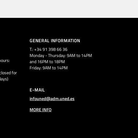
GENERAL INFORMATION
T.: +34 91 398 66 36
Monday - Thursday: 9AM to 14PM
ours:
and 16PM to 18PM
Friday: 9AM to 14PM
closed for
days)
E-MAIL
infouned@adm.uned.es
MORE INFO