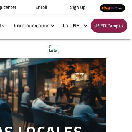
p center
Enroll
Sign Up
al
Communication
La UNED
UNED Campus
Listen
AS LOCALES