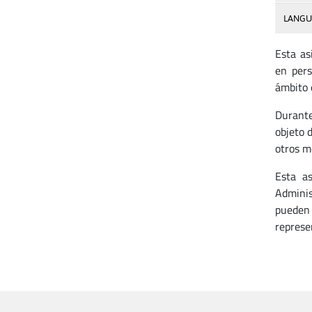
LANGU
Esta as
en pers
ámbito 
Durante
objeto 
otros m
Esta as
Adminis
pueden 
represen