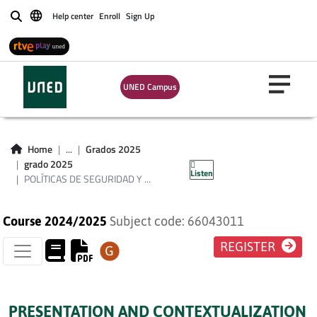
Help center
Enroll
Sign Up
Buscar
POLÍTICAS DE
UNED Campus
SEGURIDAD Y
PREVENCIÓN DEL
Home
...
Grados 2025
DELITO
grado 2025
Listen
POLÍTICAS DE SEGURIDAD Y ...
Course 2024/2025
Subject code: 66043011
REGISTER
PRESENTATION AND CONTEXTUALIZATION