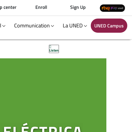
p center
Enroll
Sign Up
al
Communication
La UNED
UNED Campus
Listen
 ELÉCTRICA