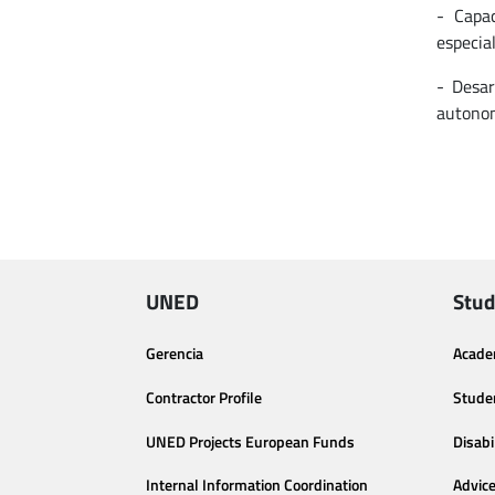
- Capac
especial
- Desar
autonom
UNED
Stud
Gerencia
Acade
Contractor Profile
Stude
UNED Projects European Funds
Disabi
Internal Information Coordination
Advic