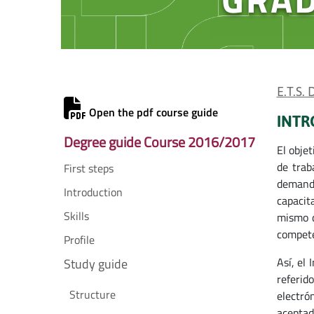
E.T.S.
Open the pdf course guide
INTR
Degree guide Course 2016/2017
El obje
de trab
First steps
demanda
Introduction
capacit
Skills
mismo d
compete
Profile
Así, el
Study guide
referid
Structure
electró
aceptad