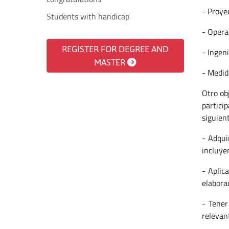
- Proyec
Students with handicap
- Operac
REGISTER FOR DEGREE AND
- Ingen
MASTER
- Medid
Otro ob
partici
siguient
- Adqui
incluye
- Aplic
elabora
- Tener
relevant