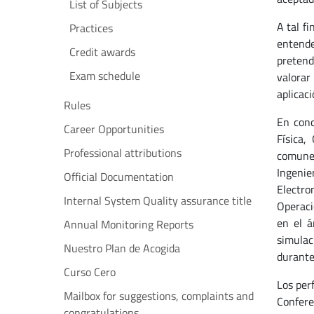
List of Subjects
A tal f
Practices
entende
Credit awards
pretend
Exam schedule
valorar 
aplicaci
Rules
En conc
Career Opportunities
Física,
Professional attributions
comunes
Ingenie
Official Documentation
Electro
Internal System Quality assurance title
Operaci
en el á
Annual Monitoring Reports
simulac
Nuestro Plan de Acogida
durante 
Curso Cero
Los perf
Mailbox for suggestions, complaints and
Confere
congratulations