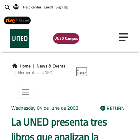
Help center
Enroll
Sign Up
Buscar
UNED Campus
Hemeroteca
Home
News & Events
Hemeroteca UNED
Listen
Wednesday 04 de June de 2003
RETURN
La UNED presenta tres
libros que analizan la