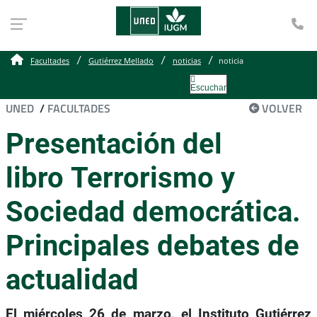
Te
Facultades
Gutiérrez Mellado
noticias
noticia
Escuchar
UNED
/
FACULTADES
VOLVER
Presentación del
libro Terrorismo y
Sociedad democrática.
Principales debates de
actualidad
El miércoles 26 de marzo, el Instituto Gutiérrez