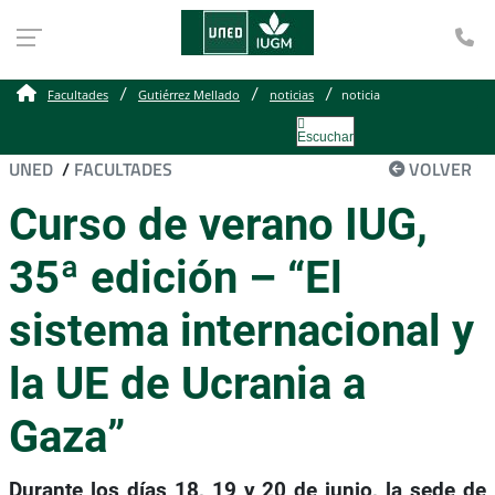
Te
Facultades
Gutiérrez Mellado
noticias
noticia
Escuchar
UNED
/
FACULTADES
VOLVER
Curso de verano IUG,
35ª edición – “El
sistema internacional y
la UE de Ucrania a
Gaza”
Durante los días 18, 19 y 20 de junio, la sede de