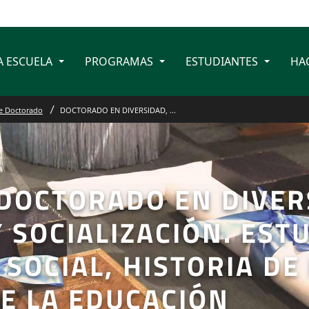
A ESCUELA
PROGRAMAS
ESTUDIANTES
HA
e Doctorado
DOCTORADO EN DIVERSIDAD, ...
DOCTORADO EN DIVER
Y SOCIALIZACIÓN. EST
SOCIAL, HISTORIA DE
DE LA EDUCACIÓN