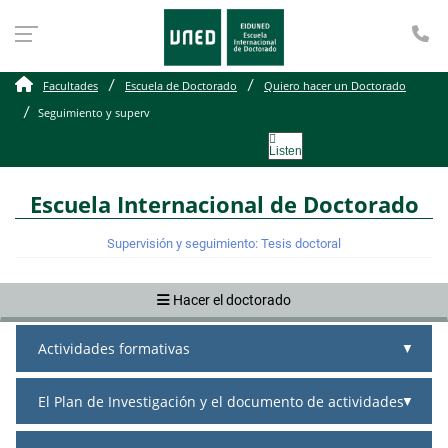
Te
Seguimiento y supervisión
Facultades
Escuela de Doctorado
Quiero hacer un Doctorado
Seguimiento y superv
Listen
Escuela Internacional de Doctorado
Supervisión y seguimiento: Tesis doctoral
Hacer el doctorado
Actividades formativas
El Plan de Investigación y el documento de actividades