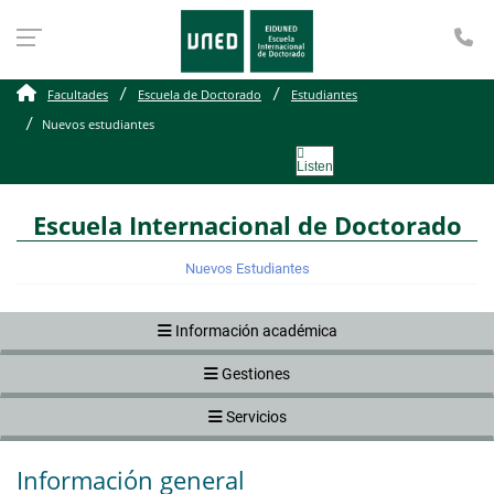
Te
Nuevos estudiantes
Facultades
Escuela de Doctorado
Estudiantes
Nuevos estudiantes
Listen
Escuela Internacional de Doctorado
Nuevos Estudiantes
Información académica
Gestiones
Servicios
Información general