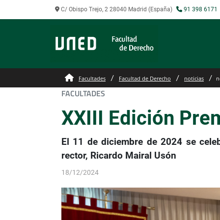
C/ Obispo Trejo, 2 28040 Madrid (España)
91 398 6171
Facultades
Facultad de Derecho
noticias
n
FACULTADES
XXIII Edición Pre
El 11 de diciembre de 2024 se celeb
rector, Ricardo Mairal Usón
18/12/2024