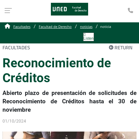
Te
Facultades
Facultad de Derecho
noticias
noticia
Listen
FACULTADES
RETURN
Reconocimiento de
Créditos
Abierto plazo de presentación de solicitudes de
Reconocimiento de Créditos hasta el 30 de
noviembre
01/10/2024