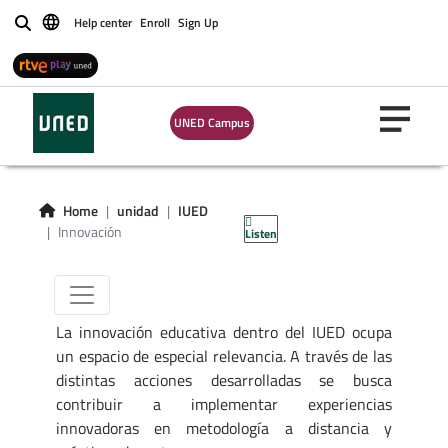
Help center
Enroll
Sign Up
Buscar
UNED Campus
Innovación en la
UNED
Home
unidad
IUED
Innovación
Listen
La innovación educativa dentro del IUED ocupa
un espacio de especial relevancia. A través de las
distintas acciones desarrolladas se busca
contribuir a implementar experiencias
innovadoras en metodología a distancia y