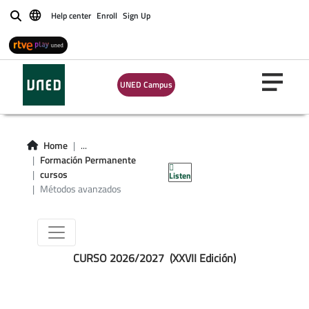
Help center
Enroll
Sign Up
Buscar
METODOS
UNED Campus
AVANZADOS DE
ESTADISTICA
Home
...
Formación Permanente
APLICADA
cursos
Listen
Métodos avanzados
CURSO 2026/2027 (XXVII Edición)