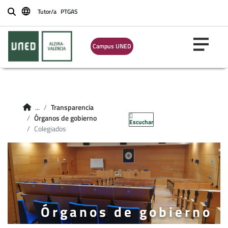
Tutor/a
PTGAS
Buscar
Campus UNED
...
Transparencia
Órganos de gobierno
Escuchar
Colegiados
Órganos de gobierno