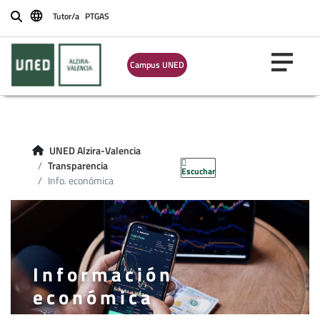
Tutor/a
PTGAS
Buscar
Campus UNED
UNED Alzira-Valencia
Transparencia
Escuchar
Info. económica
Información
económica