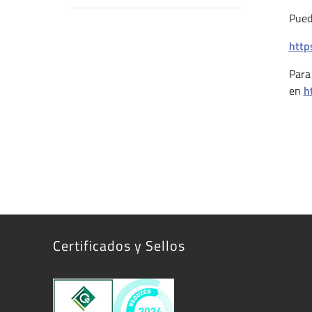
Pued
http
Par
en
h
Certificados y Sellos