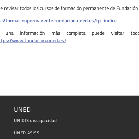
e revisar todos los cursos de formación permanente de Fundación
s://formacionpermanente.fundacion.uned.es/tp_indice
a una información más completa puede visitar to
ttps://www.fundacion.uned.es/
UNED
UNIDIS discapacidad
UNED ASISS