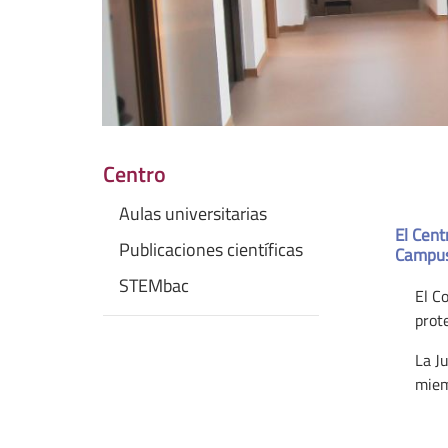
Centro
Aulas universitarias
El Cent
Publicaciones científicas
Campus
STEMbac
El C
prot
La J
miem