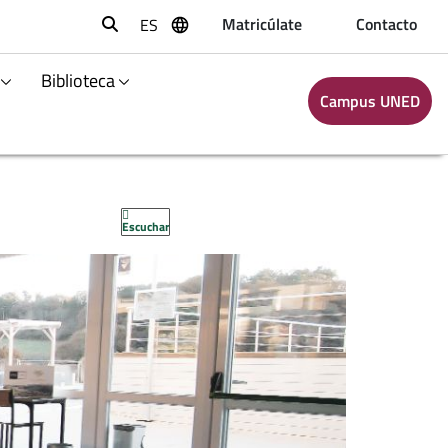
Matricúlate
Contacto
ES
Buscar
Biblioteca
Campus UNED
Escuchar