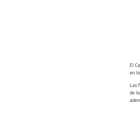
El C
en l
Las f
de l
ademá