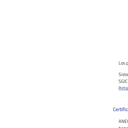
Los p
Sist
SGI
(
htt
Certifi
ANEC
tiene