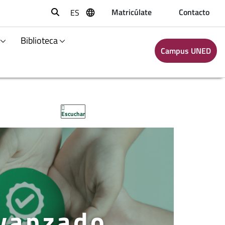
Matricúlate
Contacto
ES
Buscar
Biblioteca
Campus UNED
Escuchar
Avanzado