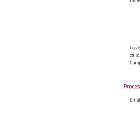
Los 
cali
Campu
Proceso
En e